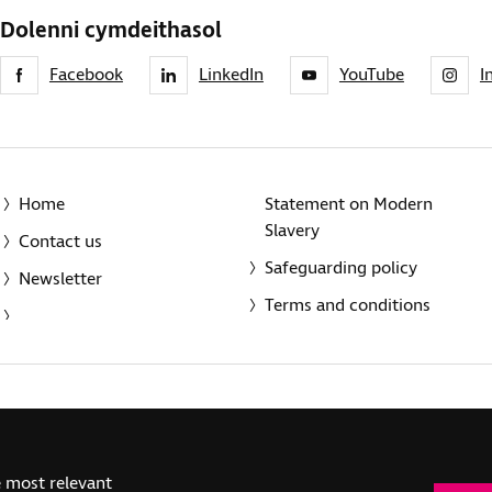
Dolenni cymdeithasol
Facebook
LinkedIn
YouTube
I
Home
Statement on Modern
Slavery
Contact us
Safeguarding policy
Newsletter
Terms and conditions
© 2014-2025 Royal National Institute of Blind People. A registe
(SC039316). Also operating in Northern Ireland. A company inco
(RC000500). Registered office: The Grimaldi Building, 154a Pent
e most relevant