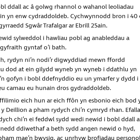
bl ddall ac â golwg rhannol o wahanol leoliadau
ain yn enw cydraddoldeb. Cychwynnodd bron i 40 
rraedd Sgwâr Trafalgar ar Ebrill 25ain.
wid sylweddol i hawliau pobl ag anableddau a
yfraith gyntaf o’i bath.
, rydyn ni’n nodi’r digwyddiad mewn ffordd
llu dod at ein gilydd wyneb yn wyneb i ddathlu yn
i’n gofyn i bobl ddefnyddio eu un ymarfer y dydd i
eu camau eu hunain dros gydraddoldeb.
ffilimio eich hun ar eich ffôn yn esbonio eich bod 
Deillion a pham rydych chi’n cymryd rhan. Efalla
ych chi’n ei feddwl sydd wedi newid i bobl ddall 
ynedd ddiwethaf a beth sydd angen newid o hyd,
a pham mae’n bwysig, ac unrhyw brofiadau persono