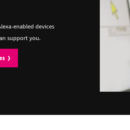
lexa-enabled devices
an support you.
es