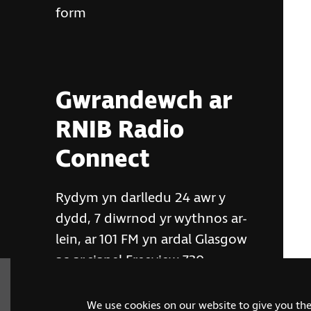
form
Gwrandewch ar
RNIB Radio
Connect
Rydym yn darlledu 24 awr y
dydd, 7 diwrnod yr wythnos ar-
lein, ar 101 FM yn ardal Glasgow
ac ar sianel Freeview 730
We use cookies on our website to give you th