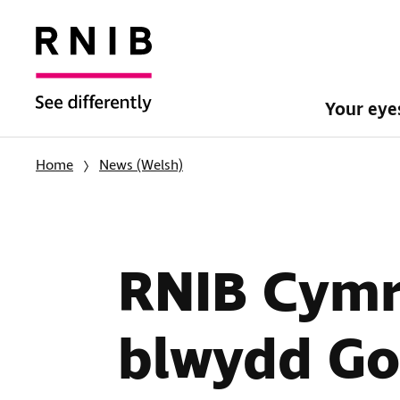
Your ey
Home
News (Welsh)
RNIB Cymr
blwydd Go