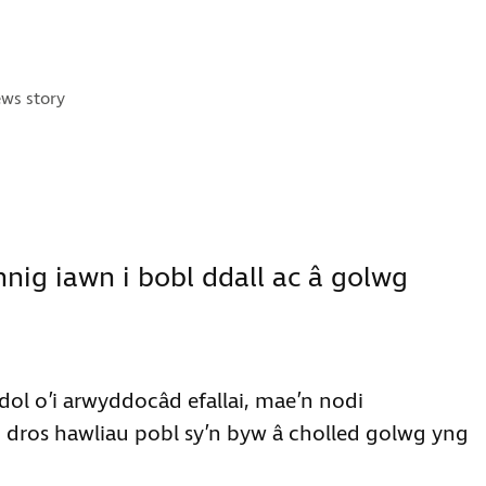
tegories:
ws story
nnig iawn i bobl ddall ac â golwg
ol o’i arwyddocâd efallai, mae’n nodi
dros hawliau pobl sy’n byw â cholled golwg yng