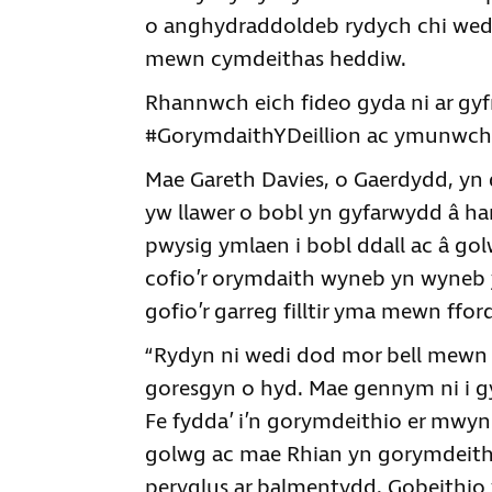
o anghydraddoldeb rydych chi wed
mewn cymdeithas heddiw.
Rhannwch eich fideo gyda ni ar gy
#GorymdaithYDeillion ac ymunwch â
Mae Gareth Davies, o Gaerdydd, yn 
yw llawer o bobl yn gyfarwydd â h
pwysig ymlaen i bobl ddall ac â gol
cofio’r orymdaith wyneb yn wyneb y 
gofio’r garreg filltir yma mewn ff
“Rydyn ni wedi dod mor bell mewn
goresgyn o hyd. Mae gennym ni i g
Fe fydda’ i’n gorymdeithio er mwyn
golwg ac mae Rhian yn gorymdeithi
peryglus ar balmentydd. Gobeithio 