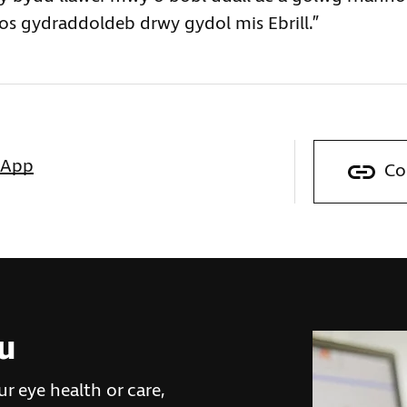
os gydraddoldeb drwy gydol mis Ebrill.”
sApp
Co
ou
r eye health or care,