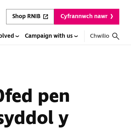
Shop RNIB
Cyfrannwch nawr
volved
Campaign with us
Chwilio
0fed pen
syddol y