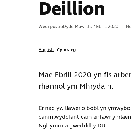
Deillion
Ca
Wedi postioDydd Mawrth, 7 Ebrill 2020
Ne
English
Cymraeg
Mae Ebrill 2020 yn fis arbe
rhannol ym Mhrydain.
Er nad yw llawer o bobl yn ymwybod
canmlwyddiant cam enfawr ymlaen 
Nghymru a gweddill y DU.