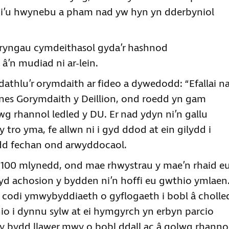
i’u hwynebu a pham nad yw hyn yn dderbyniol
fryngau cymdeithasol gyda’r hashnod
’n mudiad ni ar-lein.
dathlu’r orymdaith ar fideo a dywedodd: “Efallai n
anes Gorymdaith y Deillion, ond roedd yn gam
wg rhannol ledled y DU. Er nad ydyn ni’n gallu
tro yma, fe allwn ni i gyd ddod at ein gilydd i
ordd fechan ond arwyddocaol.
 100 mlynedd, ond mae rhwystrau y mae’n rhaid e
yd achosion y bydden ni’n hoffi eu gwthio ymlaen
 codi ymwybyddiaeth o gyflogaeth i bobl â cholle
o i dynnu sylw at ei hymgyrch yn erbyn parcio
y bydd llawer mwy o bobl ddall ac â golwg rhanno