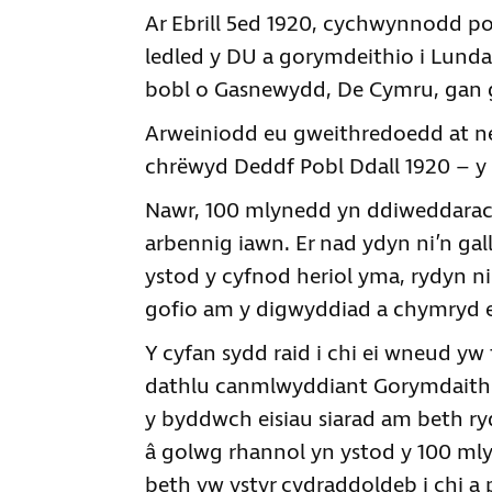
Ar Ebrill 5ed 1920, cychwynnodd po
ledled y DU a gorymdeithio i Lund
bobl o Gasnewydd, De Cymru, gan gy
Arweiniodd eu gweithredoedd at ne
chrëwyd Deddf Pobl Ddall 1920 – y g
Nawr, 100 mlynedd yn ddiweddarach
arbennig iawn. Er nad ydyn ni’n ga
ystod y cyfnod heriol yma, rydyn n
gofio am y digwyddiad a chymryd 
Y cyfan sydd raid i chi ei wneud yw 
dathlu canmlwyddiant Gorymdaith y 
y byddwch eisiau siarad am beth ryd
â golwg rhannol yn ystod y 100 ml
beth yw ystyr cydraddoldeb i chi 