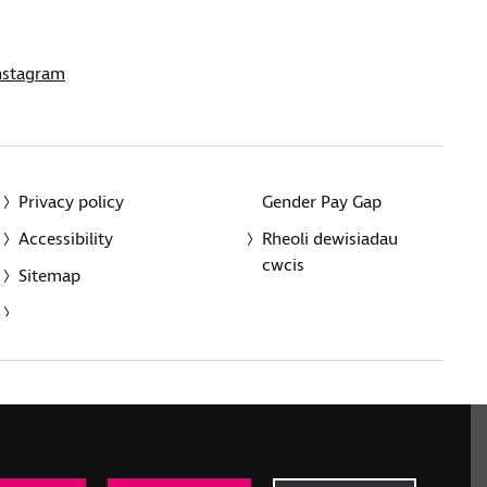
nstagram
Privacy policy
Gender Pay Gap
Accessibility
Rheoli dewisiadau
cwcis
Sitemap
red charity in England and Wales (226227) and Scotland
rporated in England and Wales by Royal Charter
onville Road, London N1 9JE.