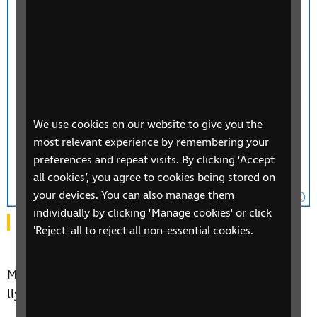
We use cookies on our website to give you the
most relevant experience by remembering your
preferences and repeat visits. By clicking ‘Accept
all cookies’, you agree to cookies being stored on
your devices. You can also manage them
individually by clicking ‘Manage cookies' or click
Llun o daith Llwybr cefnogi gofal llygaid
'Reject' all to reject all non-essential cookies.
Mae pedwar cam allweddol i’r llwybr cymorth gofal
llygaid –